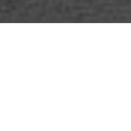
O mnie
Iwona Orłowska.
Architekt i projektant wnętrz.
Ukończyłam Politechnikę Krakowską na Wydziale
Architektury. Od ponad 20 lat specjalizuję się w
kompleksowym projektowaniu wnętrz użytkowych i
mieszkalnych.